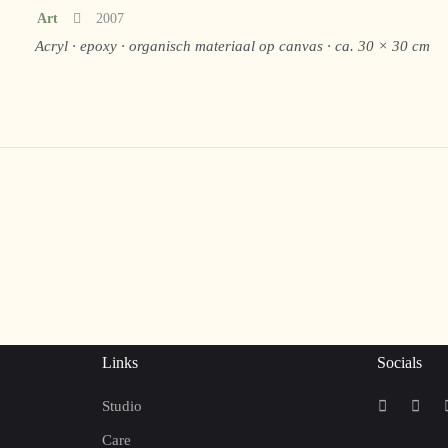
Art
2007
Acryl · epoxy · organisch materiaal op canvas · ca. 30 × 30 cm
Links
Socials
Studio
Care